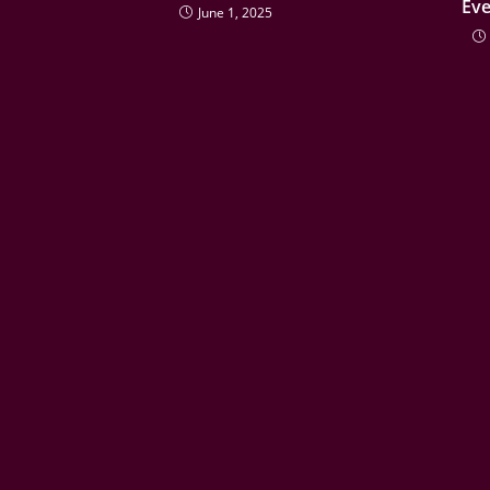
Eve
June 1, 2025