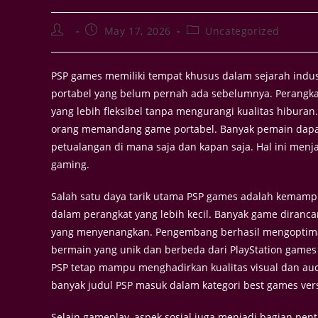
May 17, 2026
Uncategorized
PSP games memiliki tempat khusus dalam sejarah indu
portabel yang belum pernah ada sebelumnya. Perangk
yang lebih fleksibel tanpa mengurangi kualitas hibura
orang memandang game portabel. Banyak pemain dapat
petualangan di mana saja dan kapan saja. Hal ini menj
gaming.
Salah satu daya tarik utama PSP games adalah kemam
dalam perangkat yang lebih kecil. Banyak game diran
yang menyenangkan. Pengembang berhasil mengoptima
bermain yang unik dan berbeda dari PlayStation games 
PSP tetap mampu menghadirkan kualitas visual dan a
banyak judul PSP masuk dalam kategori best games ver
Selain gameplay, aspek sosial juga menjadi bagian pe