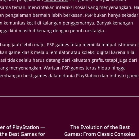
rsama teman, menciptakan interaksi sosial yang menyenangkan. Ha
n pengalaman bermain lebih berkesan. PSP bukan hanya sekadar
n komunitas kecil di kalangan penggemarnya. Banyak kenangan
ga kini masih dikenang dengan penuh nostalgia.
bang jauh lebih maju, PSP games tetap memiliki tempat istimewa 
 game klasik melalui emulator atau koleksi digital karena nilai
i tidak selalu harus datang dari kekuatan grafis, tetapi juga dari
yang menyenangkan. Warisan PSP games terus hidup hingga
kembangan best games dalam dunia PlayStation dan industri game
r of PlayStation —
The Evolution of the Best
 the Best Games for
Games: From Classic Consoles