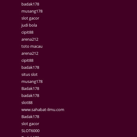
badak178
musang178
slot gacor
judi bola
cipit88
arena212
toto macau
arena212
cipit88
badak178
situs slot
musang178
Badak178
badak178
slot88
www.sahabat-ilmu.com
Badak178
slot gacor
SLOT6000