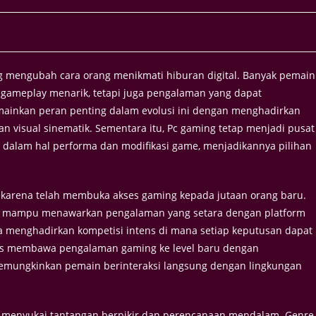
g mengubah cara orang menikmati hiburan digital. Banyak pemain
 gameplay menarik, tetapi juga pengalaman yang dapat
ainkan peran penting dalam evolusi ini dengan menghadirkan
dan visual sinematik. Sementara itu, Pc gaming tetap menjadi pusat
 dalam hal performa dan modifikasi game, menjadikannya pilihan
 karena telah membuka akses gaming kepada jutaan orang baru.
ni mampu menawarkan pengalaman yang setara dengan platform
na menghadirkan kompetisi intens di mana setiap keputusan dapat
mes membawa pengalaman gaming ke level baru dengan
 memungkinkan pemain berinteraksi langsung dengan lingkungan
ng menyukai tantangan berpikir dan perencanaan mendalam. Genre