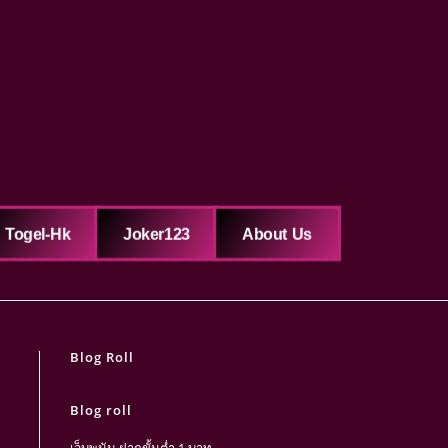
Togel-Hk
Joker123
About Us
Blog Roll
Blog roll