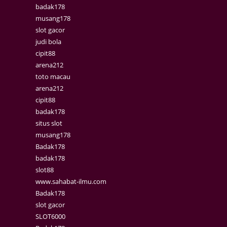
badak178
musang178
slot gacor
judi bola
cipit88
arena212
toto macau
arena212
cipit88
badak178
situs slot
musang178
Badak178
badak178
slot88
www.sahabat-ilmu.com
Badak178
slot gacor
SLOT6000