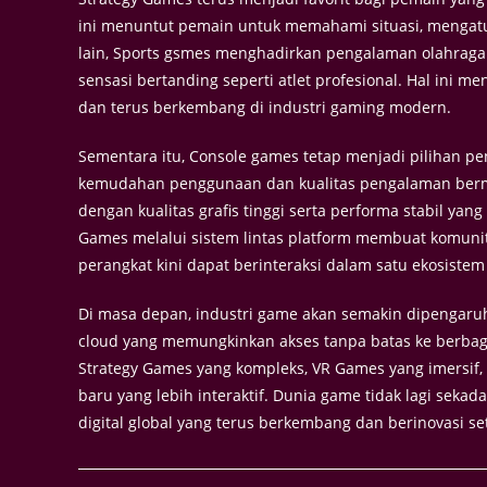
ini menuntut pemain untuk memahami situasi, mengatur
lain, Sports gsmes menghadirkan pengalaman olahraga
sensasi bertanding seperti atlet profesional. Hal ini m
dan terus berkembang di industri gaming modern.
Sementara itu, Console games tetap menjadi pilihan 
kemudahan penggunaan dan kualitas pengalaman berm
dengan kualitas grafis tinggi serta performa stabil yang
Games melalui sistem lintas platform membuat komunit
perangkat kini dapat berinteraksi dalam satu ekosiste
Di masa depan, industri game akan semakin dipengaruh
cloud yang memungkinkan akses tanpa batas ke berbagai
Strategy Games yang kompleks, VR Games yang imersif,
baru yang lebih interaktif. Dunia game tidak lagi sekada
digital global yang terus berkembang dan berinovasi set