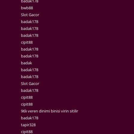
badak178
bwb88
Slot Gacor
badak178
badak178
badak178
cipit88
badak178
badak178
badak
badak178
badak178
Slot Gacor
badak178
cipit88
cipit88
96lı veren dinimi binisi virin sitilir
badak178
tapir328
cipit88