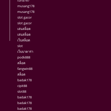
tuna787
musang178
musang178
slot gacor
slot gacor
เล่นสล็อต
เล่นสล็อต
เว็บสล็อต
slot
เว็บบาคาร่า
podk888
สล็อต
fangwin88
สล็อต
badak178
cipit88
slot88
badak178
badak178
badak178