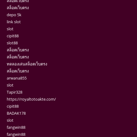
สล็อตเว็บตรง
สล็อตเว็บตรง
depo 5k
link slot
slot
cipit88
slot88
สล็อตเว็บตรง
สล็อตเว็บตรง
ทดลองเล่นสล็อตเว็บตรง
สล็อตเว็บตรง
arwana855
slot
Tapir328
https://royaltotoakte.com/
cipit88
BADAK178
slot
fangwin88
fangwin88