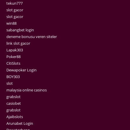
tekun777
slot gacor
slot gacor
win88
sabangbet login
deneme bonusu veren siteler
link slot gacor
Lapak303
Poker88
CitiSlots
Dewapoker Login
BOY303
slot
malaysia online casinos
grabslot
casiobet
grabslot
Ajaibslots
Arunabet Login
Dewaterbang