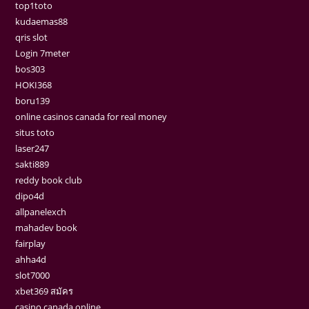
top1toto
kudaemas88
qris slot
Login 7meter
bos303
HOKI368
boru139
online casinos canada for real money
situs toto
laser247
sakti889
reddy book club
dipo4d
allpanelexch
mahadev book
fairplay
ahha4d
slot7000
xbet369 สมัคร
casino canada online