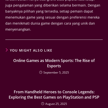
juga pengalaman yang diberikan selama bermain. Dengan
banyaknya pilihan yang tersedia, setiap pemain dapat
menemukan game yang sesuai dengan preferensi mereka
dan menikmati dunia game dengan cara yang unik dan
menyenangkan.
YOU MIGHT ALSO LIKE
Online Games as Modern Sports: The Rise of
Esports
September 5, 2025
From Handheld Heroes to Console Legends:
Exploring the Best Games on PlayStation and PSP
August 25, 2025